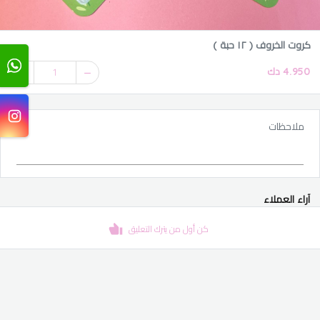
كروت الخروف ( ١٢ حبة )
4.950 دك
1
ملاحظات
آراء العملاء
كن أول من يترك التعليق