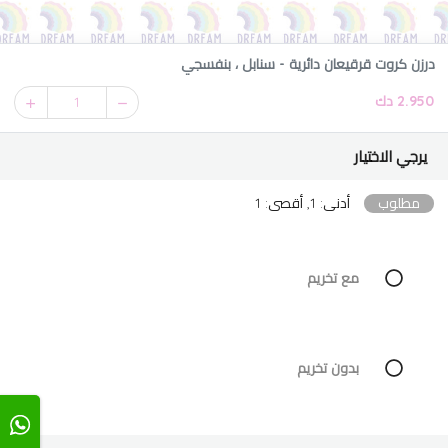
درزن كروت قرقيعان دائرية - سنابل ، بنفسجي
2.950 دك
1
يرجي الاختيار
مطلوب
أدنى: 1, أقصى: 1
مع تخريم
بدون تخريم