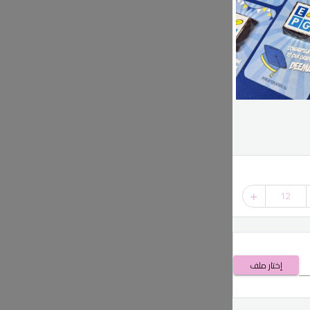
12
إختار ملف